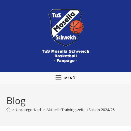
Zum
Inhalt
springen
MENÜ
Blog
>
Uncategorized
>
Aktuelle Trainingszeiten Saison 2024/25