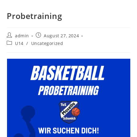
Probetraining
Beitrags-
Beitrag
admin
August 27, 2024
Autor:
veröffentlicht:
Beitrags-
U14
/
Uncategorized
Kategorie: