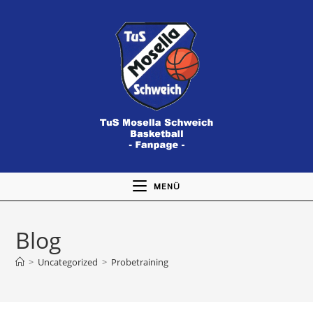
Zum
Inhalt
springen
MENÜ
Blog
>
Uncategorized
>
Probetraining