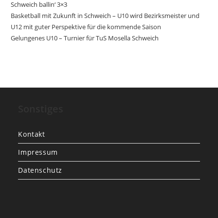
Schweich ballin‘ 3×3
Basketball mit Zukunft in Schweich – U10 wird Bezirksmeister und
U12 mit guter Perspektive für die kommende Saison
Gelungenes U10 – Turnier für TuS Mosella Schweich
Sonstiges
Kontakt
Impressum
Datenschutz